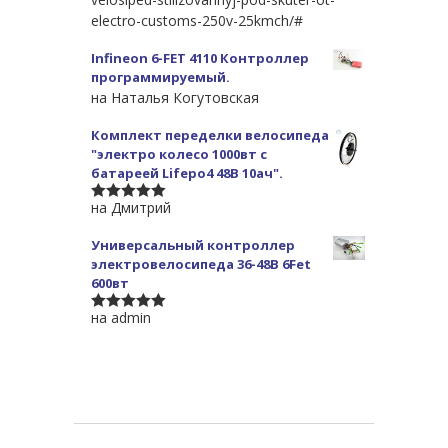
electro-customs-250v-25kmch/#
Infineon 6-FET 4110 Контроллер
программируемый.
на Наталья Когутовская
Комплект переделки велосипеда
"электро колесо 1000вт с
батареей Lifepo4 48В 10ач".
на Дмитрий
5
из 5
Универсальный контроллер
электровелосипеда 36-48В 6Fet
600вт
на admin
5
из 5