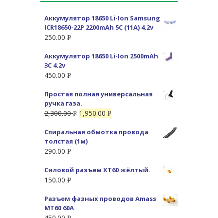
Аккумулятор 18650 Li-Ion Samsung
ICR18650-22P 2200mAh 5C (11A) 4.2v
250.00
Р
УБ.
Аккумулятор 18650 Li-Ion 2500mAh
3C 4.2v
450.00
Р
УБ.
Простая полная универсальная
ручка газа.
2,300.00
1,950.00
Р
Р
УБ.
УБ.
Спиральная обмотка провода
толстая (1м)
290.00
Р
УБ.
Силовой разъем XT60 жёлтый.
150.00
Р
УБ.
Разъем фазных проводов Amass
MT60 60А
450.00