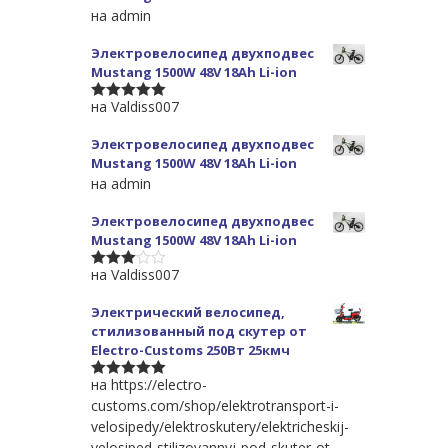
на admin
Электровелосипед двухподвес
Mustang 1500W 48V 18Ah Li-ion
на Valdiss007
5
из 5
Электровелосипед двухподвес
Mustang 1500W 48V 18Ah Li-ion
на admin
Электровелосипед двухподвес
Mustang 1500W 48V 18Ah Li-ion
на Valdiss007
3
из 5
Электрический велосипед,
стилизованный под скутер от
Electro-Customs 250Вт 25кмч
на https://electro-
5
из 5
customs.com/shop/elektrotransport-i-
velosipedy/elektroskutery/elektricheskij-
velosiped-stilizovannyj-pod-skuter-ot-