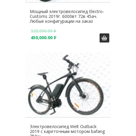
Мощный электровелосипед Electro-
Customs 2019г. 6000вт 72в 45ач.
Любые конфигурации на заказ
520,000.00
Р
450,000.00
У
Р
Б
У
.
Б
.
Электровелосипед Welt Outback
2019 с кареточным мотором bafang