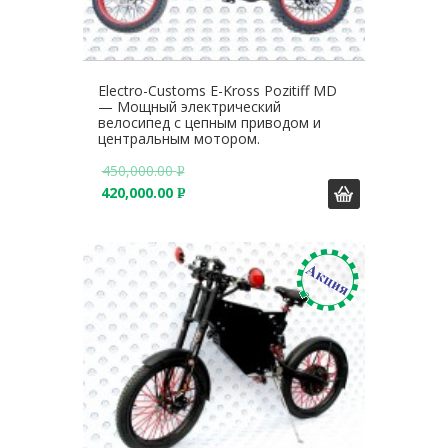
Electro-Customs E-Kross Pozitiff MD
— Мощный электрический
велосипед с цепным приводом и
центральным мотором.
450,000.00
Р
420,000.00
У
Р
Б
У
.
Б
.