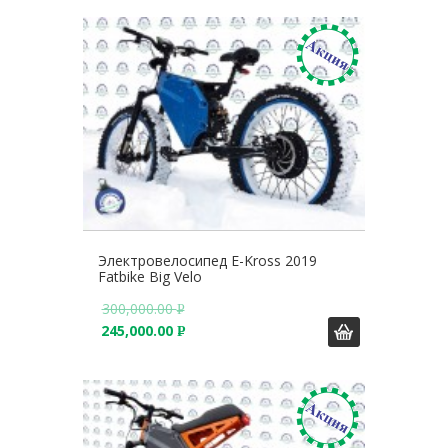
.
Б
.
Электровелосипед E-Kross 2019
Fatbike Big Velo
300,000.00
Р
245,000.00
У
Р
Б
У
.
Б
.