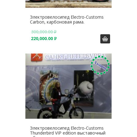
Электровелосипед Electro-Customs
Carbon, карбоновая рама.
300,000.00
Р
220,000.00
У
Р
Б
У
.
Б
.
Электровелосипед Electro-Customs
Thunderbird VIP edition выставочный