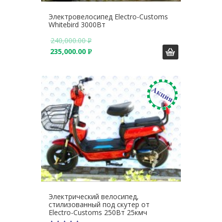
Электровелосипед Electro-Customs
Whitebird 3000Вт
240,000.00
Р
235,000.00
У
Р
Б
У
.
Б
.
Электрический велосипед,
стилизованный под скутер от
Electro-Customs 250Вт 25кмч