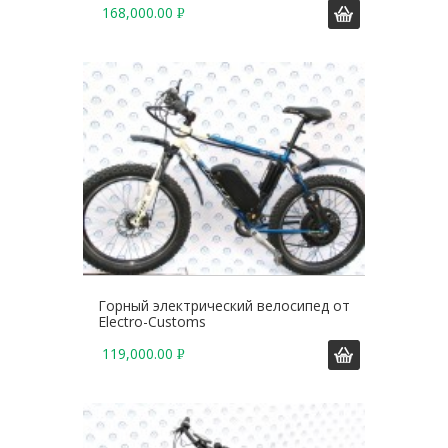
168,000.00
Р
У
Б
.
Горный электрический велосипед от
Electro-Customs
119,000.00
Р
У
Б
.