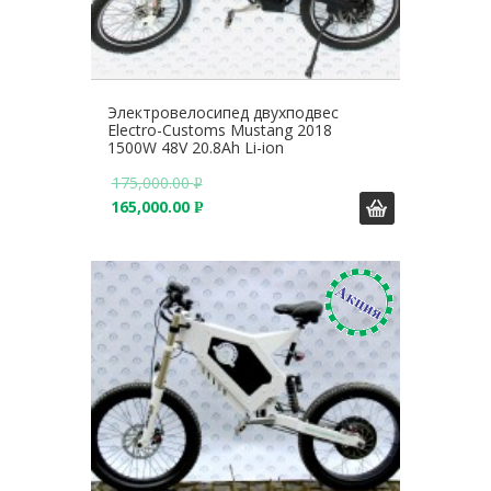
Электровелосипед двухподвес
Electro-Customs Mustang 2018
1500W 48V 20.8Ah Li-ion
175,000.00
Р
165,000.00
У
Р
Б
У
.
Б
.