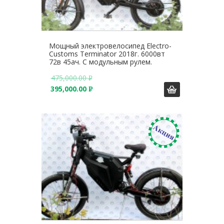
Мощный электровелосипед Electro-
Customs Terminator 2018г. 6000вт
72в 45ач. С модульным рулем.
475,000.00
Р
395,000.00
У
Р
Б
У
.
Б
.