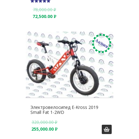
5
78,000.00
Р
из 5
72,500.00
У
Р
Б
У
.
Б
.
Электровелосипед E-Kross 2019
Small Fat 1-2WD
320,000.00
Р
255,000.00
У
Р
Б
У