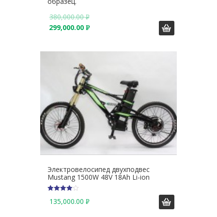
образец.
380,000.00
Р
299,000.00
У
Р
Б
У
.
Б
.
Электровелосипед двухподвес
Mustang 1500W 48V 18Ah Li-ion
4
135,000.00
Р
из 5
У