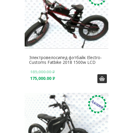
Электровелосипед фэтбайк Electro-
Customs Fatbike 2018 1500w LCD
185,000.00
Р
175,000.00
У
Р
Б
У
.
Б
.