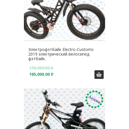
Электрофэтбайк Electro-Customs
2019 электрический велосипед
фэтбайк.
195,000.00
Р
165,000.00
У
Р
Б
У
.
Б
.