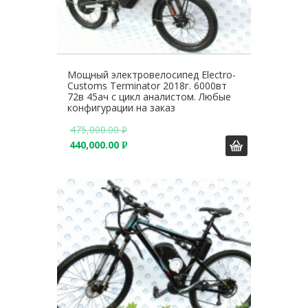
Мощный электровелосипед Electro-
Customs Terminator 2018г. 6000вт
72в 45ач с цикл аналистом. Любые
конфигурации на заказ
475,000.00
Р
440,000.00
У
Р
Б
У
.
Б
.