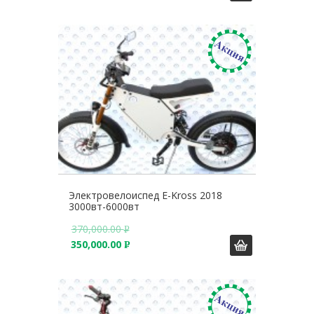
Б
У
.
Б
.
Электровелоиспед E-Kross 2018
3000вт-6000вт
370,000.00
Р
350,000.00
У
Р
Б
У
.
Б
.