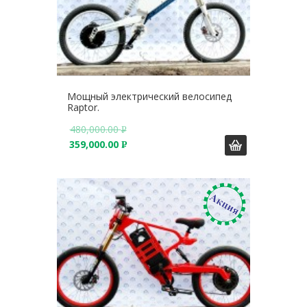
Мощный электрический велосипед
Raptor.
480,000.00
Р
359,000.00
У
Р
Б
У
.
Б
.