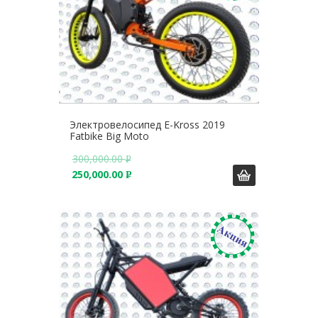
Электровелосипед E-Kross 2019
Fatbike Big Moto
300,000.00
Р
250,000.00
У
Р
Б
У
.
Б
.