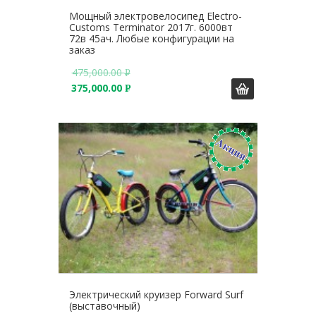
Мощный электровелосипед Electro-
Customs Terminator 2017г. 6000вт
72в 45ач. Любые конфигурации на
заказ
475,000.00
Р
375,000.00
У
Р
Б
У
.
Б
.
Электрический круизер Forward Surf
(выставочный)