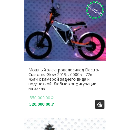
.
Мощный электровелосипед Electro-
Customs Glow 2019г. 6000вт 72в
45ач с камерой заднего вида и
подсветкой. Любые конфигурации
на заказ
550,000.00
Р
520,000.00
У
Р
Б
У
.
Б
.