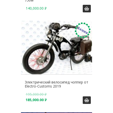
750w
140,000.00
Р
У
Б
.
Электрический велосипед чоппер от
Electro-Customs 2019
195,000.00
Р
185,000.00
У
Р
Б
У
.
Б