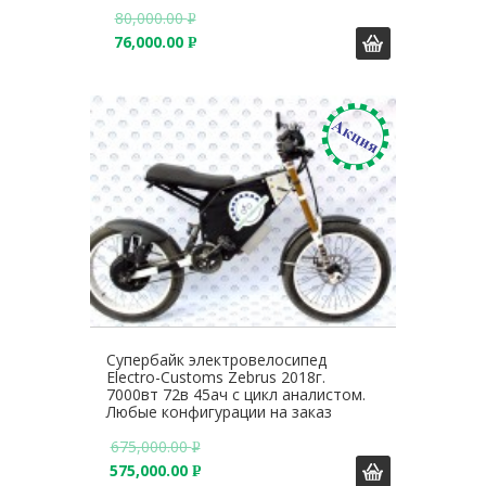
80,000.00
Р
76,000.00
У
Р
Б
У
.
Б
.
Супербайк электровелосипед
Electro-Customs Zebrus 2018г.
7000вт 72в 45ач с цикл аналистом.
Любые конфигурации на заказ
675,000.00
Р
575,000.00
У
Р