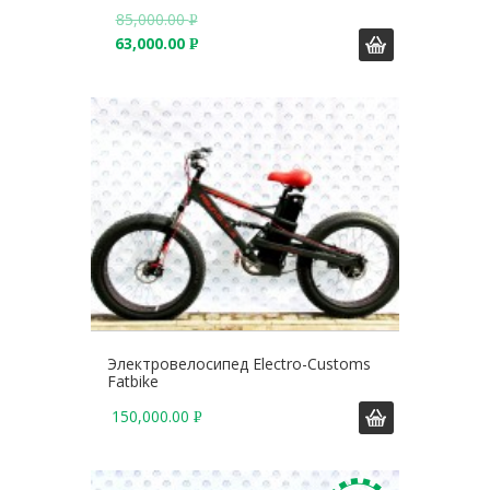
85,000.00
Р
63,000.00
У
Р
Б
У
.
Б
.
Электровелосипед Electro-Customs
Fatbike
150,000.00
Р
У
Б
.