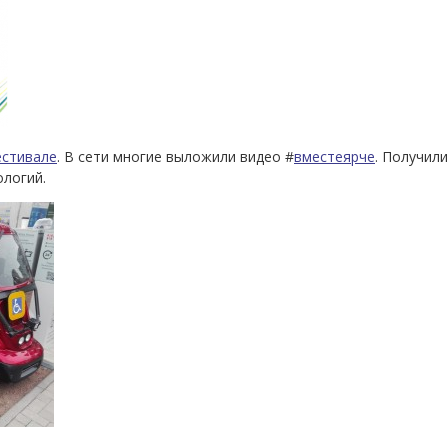
естивале
. В сети многие выложили видео #
вместеярче
. Получил
логий.