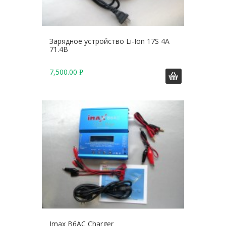
Зарядное устройство Li-Ion 17S 4A
71.4В
7,500.00
Р
У
Б
.
Imax B6AC Charger