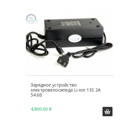
Б
.
Зарядное устройство
электровелосипеда Li-ion 13S 2A
54.6В
4,800.00
Р
У
Б
.