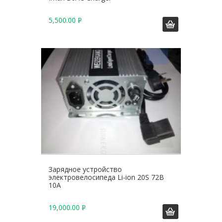
5,500.00
Р
У
Б
.
Зарядное устройство
электровелосипеда Li-ion 20S 72В
10А
19,000.00
Р
У