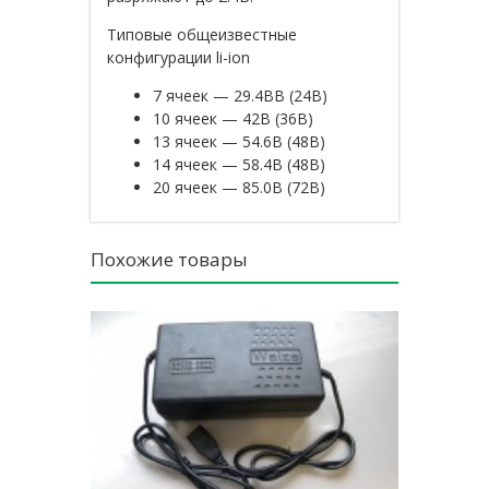
Типовые общеизвестные
конфигурации li-ion
7 ячеек — 29.4ВВ (24В)
10 ячеек — 42В (36В)
13 ячеек — 54.6В (48В)
14 ячеек — 58.4В (48В)
20 ячеек — 85.0В (72В)
Похожие товары