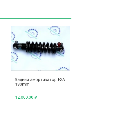
Задний амортизатор EXA
190mm
12,000.00
Р
У
Б
.