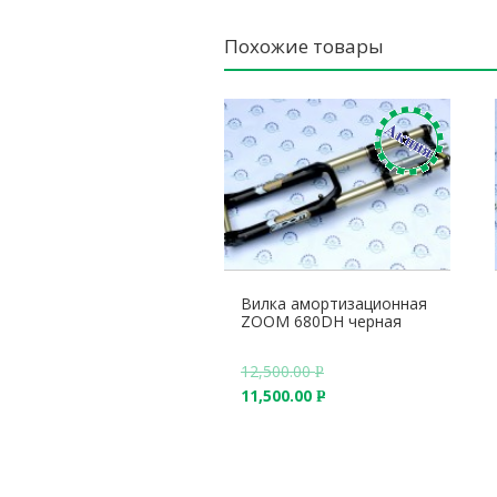
Похожие товары
Вилка амортизационная
ZOOM 680DH черная
12,500.00
Р
11,500.00
У
Р
Б
У
.
Б
.