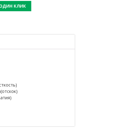
 ОДИН КЛИК
сткость)
(отскок)
жатия)