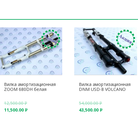
Вилка амортизационная
Вилка амортизационная
ZOOM 680DH белая
DNM USD-8 VOLCANO
12,500.00
54,000.00
Р
Р
11,500.00
43,500.00
У
У
Р
Р
Б
Б
У
У
.
.
Б
Б
.
.