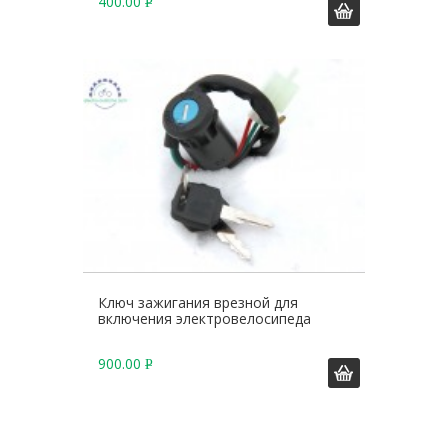
400.00
Р
У
Б
.
Ключ зажигания врезной для
включения электровелосипеда
900.00
Р
У
Б
.