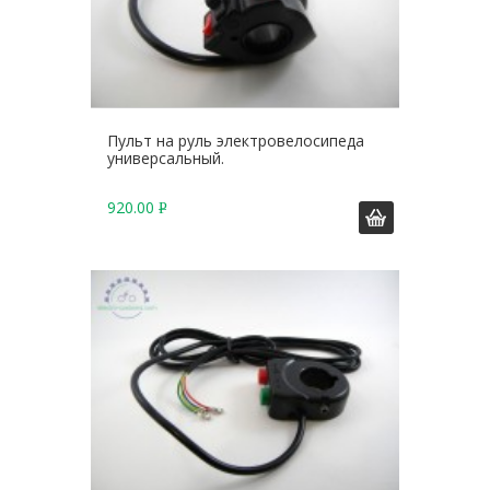
Пульт на руль электровелосипеда
универсальный.
920.00
Р
У
Б
.