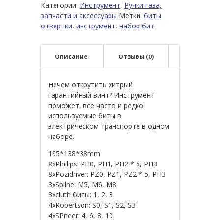
Категории:
Инструмент
,
Ручки газа,
запчасти и аксессуары
Метки:
биты
отвертки
,
инструмент
,
набор бит
Описание
Отзывы (0)
Нечем открутить хитрый
гарантийный винт? Инструмент
поможет, все часто и редко
используемые биты в
электрическом транспорте в одном
наборе.
195*138*38mm
8xPhillips: PH0, PH1, PH2 * 5, PH3
8xPozidriver: PZ0, PZ1, PZ2 * 5, PH3
3xSpllne: M5, M6, M8
3xcluth биты: 1, 2, 3
4xRobertson: S0, S1, S2, S3
4xSPneer: 4, 6, 8, 10