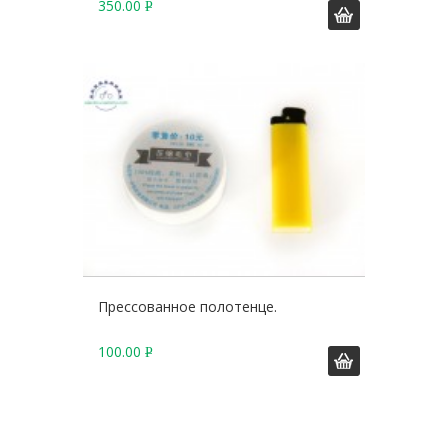
350.00
Р
У
Б
.
Прессованное полотенце.
100.00
Р
У
Б
.