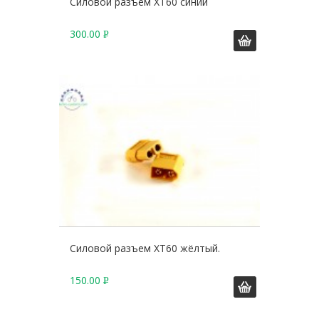
Силовой разъем XT60 синий
300.00
Р
У
Б
.
Силовой разъем XT60 жёлтый.
150.00
Р
У
Б