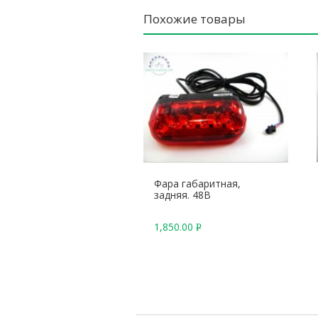
Похожие товары
Фара габаритная,
задняя. 48В
1,850.00
Р
У
Б
.