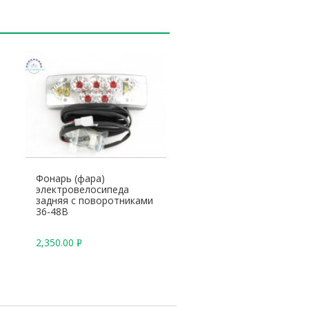
Фонарь (фара)
электровелосипеда
задняя с поворотниками
36-48В
2,350.00
Р
У
Б
.