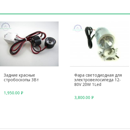
Задние красные
Фара светодиодная для
стробоскопы 3Вт
электровелосипеда 12-
80V 20W 1Led
1,950.00
Р
3,800.00
Р
У
У
Б
Б
.
.