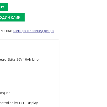
НУ
 ОДИН КЛИК
Метка:
электровелосипед ретро
tro Ebike 36V 10Ah Li-ion
реднее
controlled by LCD Display