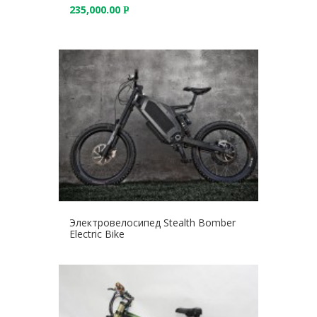
235,000.00
У
Р
Б
У
.
Б
.
Электровелосипед Stealth Bomber
Electric Bike