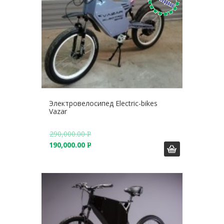
Электровелосипед Electric-bikes
Vazar
290,000.00
Р
190,000.00
У
Р
Б
У
.
Б
.