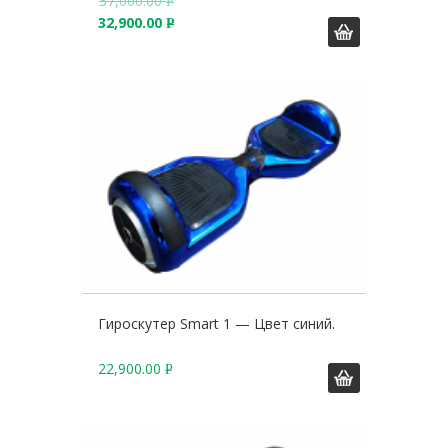
37,000.00
Р
32,900.00
У
Р
Б
У
.
Б
.
Гироскутер Smart 1 — Цвет синий.
22,900.00
Р
У
Б
.