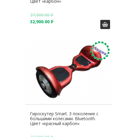
Цвет «карбон»
37,000.00
Р
32,900.00
У
Р
Б
У
.
Б
.
Гироскутер Smart. 3 поколение с
большими колесами. Bluetooth.
Цвет «красный карбон»