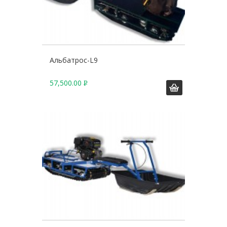
Альбатрос-L9
57,500.00
Р
У
Б
.