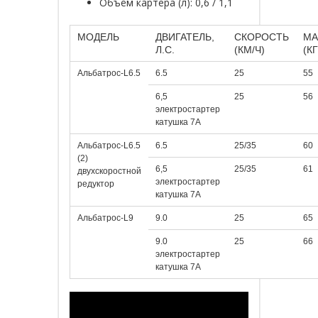
Объём картера (л): 0,6 / 1,1
МОДЕЛЬ
ДВИГАТЕЛЬ,
СКОРОСТЬ
МА
Л.С.
(КМ/Ч)
(КГ
Альбатрос-L6.5
6.5
25
55
6,5
25
56
электростартер
катушка 7А
Альбатрос-L6.5
6.5
25/35
60
(2)
6,5
25/35
61
двухскоростной
электростартер
редуктор
катушка 7А
Альбатрос-L9
9.0
25
65
9.0
25
66
электростартер
катушка 7А