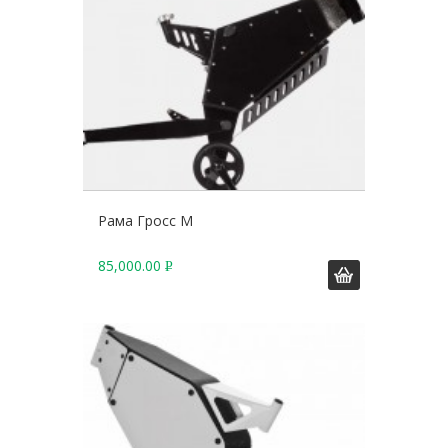
Рама Гросс М
85,000.00
Р
У
Б
.