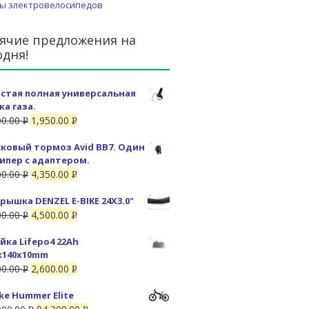
ы электровелосипедов
ячие предложения на
одня!
стая полная универсальная
ка газа.
00.00
1,950.00
Р
Р
УБ.
УБ.
ковый тормоз Avid BB7. Один
ипер с адаптером.
00.00
4,350.00
Р
Р
УБ.
УБ.
рышка DENZEL E-BIKE 24X3.0"
00.00
4,500.00
Р
Р
УБ.
УБ.
йка Lifepo4 22Ah
x140x10mm
00.00
2,600.00
Р
Р
УБ.
УБ.
ike Hummer Elite