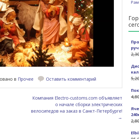
Рам
Гор
сег
Про
руч
2,3
Дис
кал
5,2
овано в
Прочее
Оставить комментарий
Пок
исям
4,8
Компания Electro-customs.com объявляет
о начале сборки электрических
Яче
велосипедов на заказ в Санкт-Петербурге!
240
→
2,8
Elb