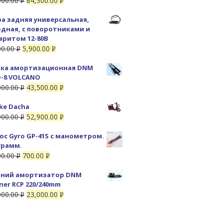
900.00
84,300.00
Р
Р
УБ.
УБ.
а задняя универсальная,
дная, с поворотниками и
аритом 12-80В
00.00
5,900.00
Р
Р
УБ.
УБ.
ка амортизационная DNM
-8 VOLCANO
000.00
43,500.00
Р
Р
УБ.
УБ.
ike Dacha
900.00
52,900.00
Р
Р
УБ.
УБ.
ос Gyro GP-41S с манометром.
грамм.
00.00
700.00
Р
Р
УБ.
УБ.
ний амортизатор DNM
ner RCP 220/240mm
000.00
23,000.00
Р
Р
УБ.
УБ.