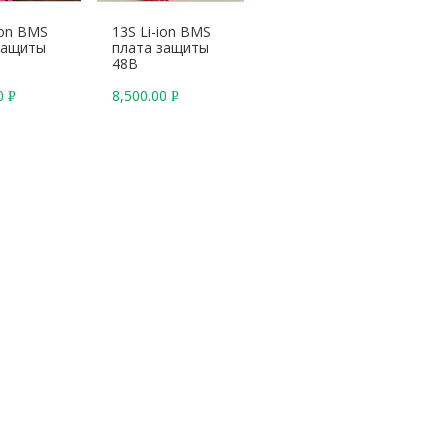
ion BMS
13S Li-ion BMS
защиты
плата защиты
48В
00
8,500.00
Р
Р
У
У
Б
Б
.
.