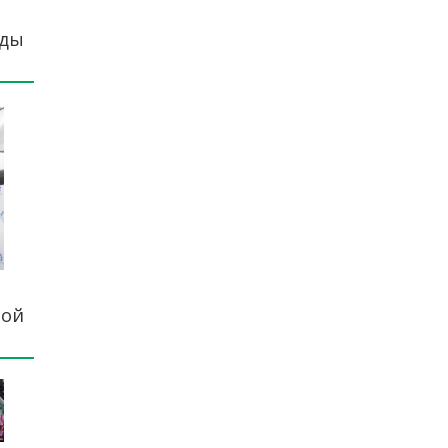
еды
ной