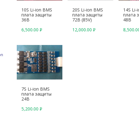
10S Li-ion BMS
20S Li-ion BMS
14S Li-
плата защиты
плата защиты
плата 
36В
72В (85V)
48В
6,500.00
12,000.00
8,500.
Р
Р
У
У
Б
Б
.
.
on
7S Li-ion BMS
плата защиты
24В
5,200.00
Р
У
Б
.