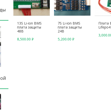
еды
13S Li-ion BMS
7S Li-ion BMS
Плата 
плата защиты
плата защиты
Lifepo4
48В
24В
3,000.
8,500.00
5,200.00
Р
Р
У
У
Б
Б
.
.
ной