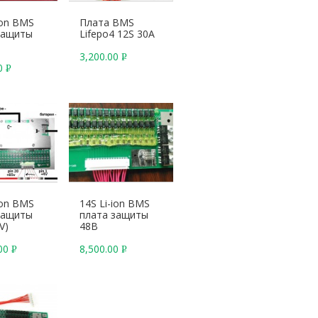
ion BMS
Плата BMS
защиты
Lifepo4 12S 30A
3,200.00
Р
00
Р
У
У
Б
Б
.
.
ion BMS
14S Li-ion BMS
защиты
плата защиты
V)
48В
.00
8,500.00
Р
Р
У
У
Б
Б
.
.