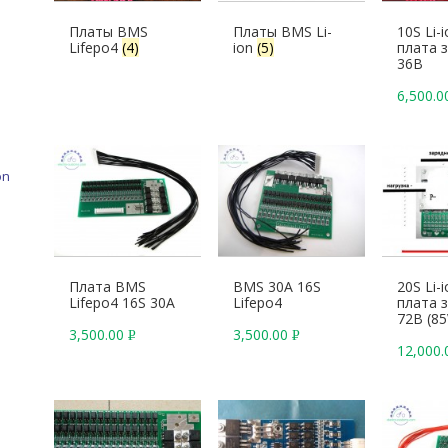
Платы BMS
Платы BMS Li-
10S Li-
Lifepo4
(4)
ion
(5)
плата 
36В
6,500.
on
Плата BMS
BMS 30A 16S
20S Li-
Lifepo4 16S 30A
Lifepo4
плата 
72В (85
3,500.00
3,500.00
Р
Р
12,000
У
У
Б
Б
.
.