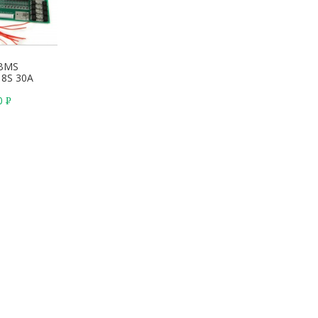
BMS
 8S 30A
00
Р
У
Б
.