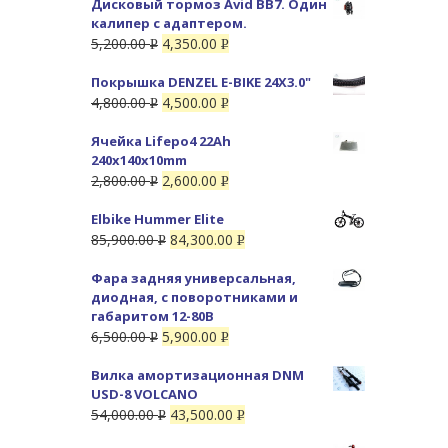
Дисковый тормоз Avid BB7. Один
калипер с адаптером.
5,200.00
4,350.00
Р
Р
УБ.
УБ.
Покрышка DENZEL E-BIKE 24X3.0"
4,800.00
4,500.00
Р
Р
УБ.
УБ.
Ячейка Lifepo4 22Ah
240x140x10mm
2,800.00
2,600.00
Р
Р
УБ.
УБ.
Elbike Hummer Elite
85,900.00
84,300.00
Р
Р
УБ.
УБ.
Фара задняя универсальная,
диодная, с поворотниками и
габаритом 12-80В
6,500.00
5,900.00
Р
Р
УБ.
УБ.
Вилка амортизационная DNM
USD-8 VOLCANO
54,000.00
43,500.00
Р
Р
УБ.
УБ.