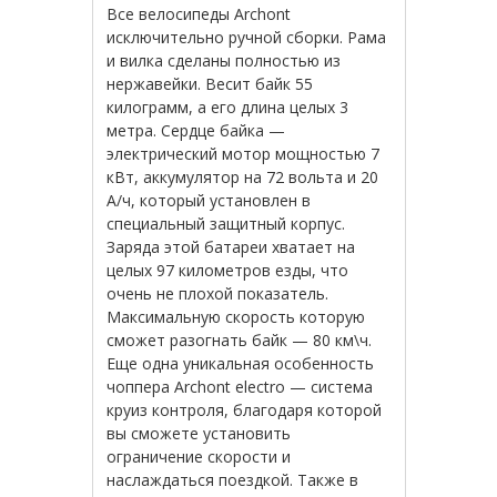
Все
велосипеды
Archont
исключительно
ручной
сборки
.
Рама
и
вилка
сделаны
полностью
из
нержавейки
.
Весит
байк
55
килограмм
,
а
его
длина
целых
3
метра
.
Сердце
байка
—
электрический
мотор
мощностью
7
кВт
,
аккумулятор
на
72
вольта
и
20
А
/
ч
,
который
установлен
в
специальный
защитный
корпус
.
Заряда
этой
батареи
хватает
на
целых
97
километров
езды
,
что
очень
не
плохой
показатель
.
Максимальную
скорость
которую
сможет
разогнать
байк
—
80
км
\
ч
.
Еще
одна
уникальная
особенность
чоппера
Archont
electro
—
система
круиз
контроля
,
благодаря
которой
вы
сможете
установить
ограничение
скорости
и
наслаждаться
поездкой
.
Также
в