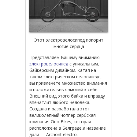
Этот электровелосипед покорит
многие сердца
Представляем
Вашему
вниманию
электровелосипед
с
уникальным
,
байкерским
дизайном
.
Катая
на
таком
электрическом
велосипеде
,
вы
привлечете
множество
внимания
и
положительных
эмоций
к
себе
.
Внешний
вид
этого
байка
и
вправду
впечатлит
любого
человека
.
Создала
и
разработала
этот
великолепный
чоппер
сербская
компания
Ono
Bikes
,
которая
расположена
в
Белграде
,
а
название
дали
—
Archont
electro
.