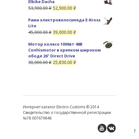
Elbike Dacha
53,900.00
52,900.00
Р
Р
УБ.
УБ.
Рама электровелосипеда E-Kross
Lite
45,000.00
39,000.00
Р
Р
УБ.
УБ.
Мотор колесо 1000вт 48В
Conhismotor в крепком широком
ободе 26" Direct Drive
30,000.00
25,830.00
Р
Р
УБ.
УБ.
Интернет каталог Electro-Customs © 2014
Свидетельство о государственной регистрации
№78 007679648
↑