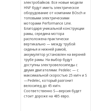
электробайков
.
Все
новые
модели
HNF
будут
иметь
электрическое
оборудование
от
компании
BOsch
и
топовыми
электрическими
моторами
Performance
Line
.
Благодаря
уникальной
конструкции
рамы
,
середина
мотора
расположена
практически
вертикально
—
между
трубой
сиденья
и
нижней
рамой
,
аккумулятор
установлен
на
верхней
трубе
рамы
.
На
выбор
будут
доступны
электровелосипеды
с
двумя
двигателями
:
Pedelec
—
с
максимальной
скоростью
25
км
\
ч
и
S
—
Pedelec
,
который
разгонит
велосипед
до
45
км
\
ч
.
Соответственно
S
—
версия
будет
стоит
дороже
на
485
евро
.