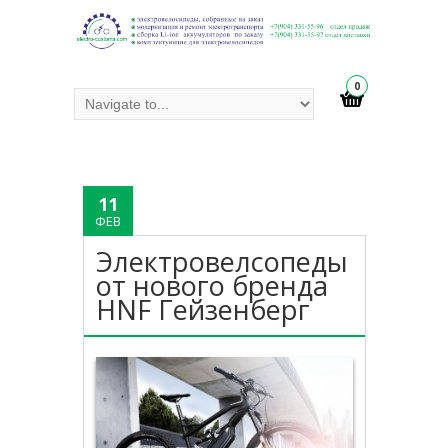
0
11
ФЕВ
Электровелсопеды
от нового бренда
HNF Гейзенберг