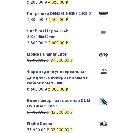
5,200.00
4,350.00
Р
Р
УБ.
УБ.
Покрышка DENZEL E-BIKE 24X3.0"
4,800.00
4,500.00
Р
Р
УБ.
УБ.
Ячейка Lifepo4 22Ah
240x140x10mm
2,800.00
2,600.00
Р
Р
УБ.
УБ.
Elbike Hummer Elite
85,900.00
84,300.00
Р
Р
УБ.
УБ.
Фара задняя универсальная,
диодная, с поворотниками и
габаритом 12-80В
6,500.00
5,900.00
Р
Р
УБ.
УБ.
Вилка амортизационная DNM
USD-8 VOLCANO
54,000.00
43,500.00
Р
Р
УБ.
УБ.
Elbike Dacha
53,900.00
52,900.00
Р
Р