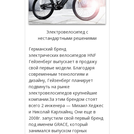
Электровелосипед с
нестандартными решениями
Германский
бренд
электрических
велосипедов
HNF
Гейзенберг
выпускает
в
продажу
свой
первые
модели
.
Благодаря
современным
технологиям
и
дизайну
,
Гейзенберг
планирует
подвинуть
на
рынке
электровелосипедов
крупнейшие
компании
.
За
этим
брендом
стоят
всего
2
инженера
—
Михаил
Хеджес
и
Николай
Карлхайнц
.
Они
еще
в
2008г
.
запустили
свой
первый
бренд
под
именем
GRACE
,
который
занимался
выпуском
горных