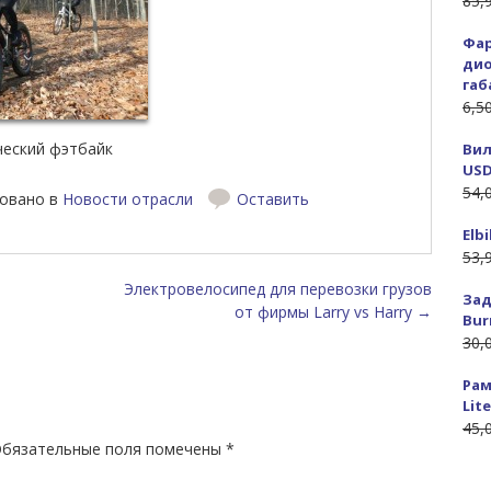
85,
Фар
дио
габ
6,5
еский фэтбайк
Вил
USD
54,
овано в
Новости отрасли
Оставить
Elb
53,
исям
Электровелосипед для перевозки грузов
Зад
от фирмы Larry vs Harry
→
Bur
30,
Рам
Lite
45,
бязательные поля помечены
*