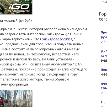
Рам
Гор
сег
тала мощный фэтбайк
фирма
iGo
Electric
,
которая
расположена
в
канадском
Про
ла
разработать
интересный
электро
—
фетбайк
с
руч
и
характеристиками
.
Этот
электровелосипед
с
2,3
ью
,
предназначен
для
того
,
чтобы
получать
новые
ь
.
Рама
состоит
из
высокопрочных
алюминиевых
Дис
дятся
по
новейшей
технологии
,
вследствие
чего
кал
прочной
и
легкой
по
весу
.
На
байк
установлен
5,2
мцкой
фирмы
MPF
со
штатным
аккумулятор
12
Ah
.
м
датчикам
,
постоянно
происходит
анализ
крутящего
Пок
мый
момент
,
например
когда
райдер
едет
в
гору
,
4,8
т
электрического
мотора
,
таким
образом
Яче
а
электропривода
.
240
2,8
Elb