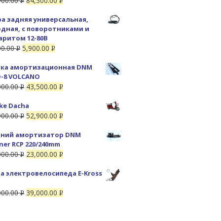
900.00
84,300.00
Р
Р
УБ.
УБ.
а задняя универсальная,
дная, с поворотниками и
аритом 12-80В
00.00
5,900.00
Р
Р
УБ.
УБ.
ка амортизационная DNM
-8 VOLCANO
000.00
43,500.00
Р
Р
УБ.
УБ.
ike Dacha
900.00
52,900.00
Р
Р
УБ.
УБ.
ний амортизатор DNM
ner RCP 220/240mm
000.00
23,000.00
Р
Р
УБ.
УБ.
а электровелосипеда E-Kross
000.00
39,000.00
Р
Р
УБ.
УБ.