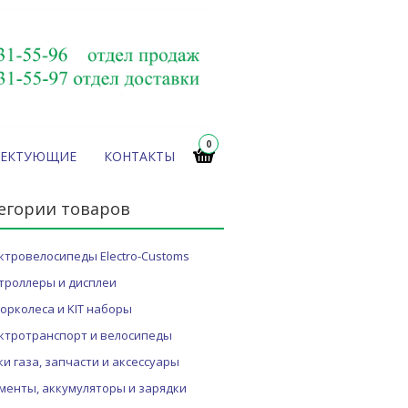
0
ЛЕКТУЮЩИЕ
КОНТАКТЫ
егории товаров
ктровелосипеды Electro-Customs
троллеры и дисплеи
орколеса и KIT наборы
ктротранспорт и велосипеды
ки газа, запчасти и аксессуары
менты, аккумуляторы и зарядки