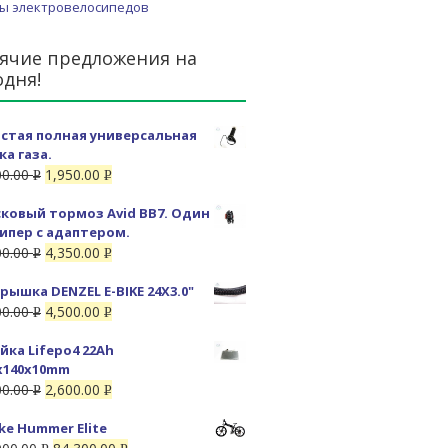
ы электровелосипедов
ячие предложения на
одня!
стая полная универсальная
ка газа.
00.00
1,950.00
Р
Р
УБ.
УБ.
ковый тормоз Avid BB7. Один
ипер с адаптером.
00.00
4,350.00
Р
Р
УБ.
УБ.
рышка DENZEL E-BIKE 24X3.0"
00.00
4,500.00
Р
Р
УБ.
УБ.
йка Lifepo4 22Ah
x140x10mm
00.00
2,600.00
Р
Р
УБ.
УБ.
ike Hummer Elite