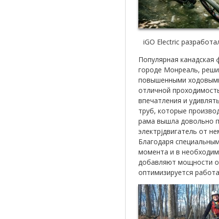
iGO Electric разрабо
Популярная
канадская
городе
Монреаль
,
реши
повышенными
ходовым
отличной
проходимост
впечатления
и
удивлят
труб
,
которые
произво
рама
вышла
довольно
электрjдвигатель
от
не
Благодаря
специальны
момента
и
в
необходи
добавляют
мощности
о
оптимизируется
работ