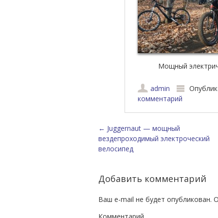
Мощный электрич
admin
Опублик
комментарий
Навигация по зап
←
Juggernaut — мощный
вездепроходимый электроческий
велосипед
Добавить комментарий
Ваш e-mail не будет опубликован.
О
Комментарий