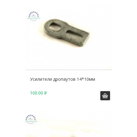
Б
.
Усилители дропаутов 14*10мм
100.00
Р
У
Б
.