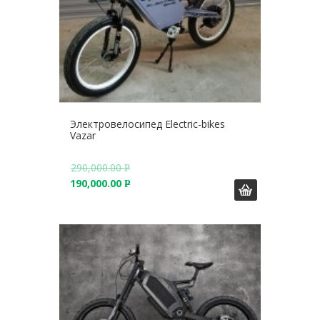
Электровелосипед Electric-bikes
Vazar
290,000.00
Р
190,000.00
У
Р
Б
У
.
Б
.