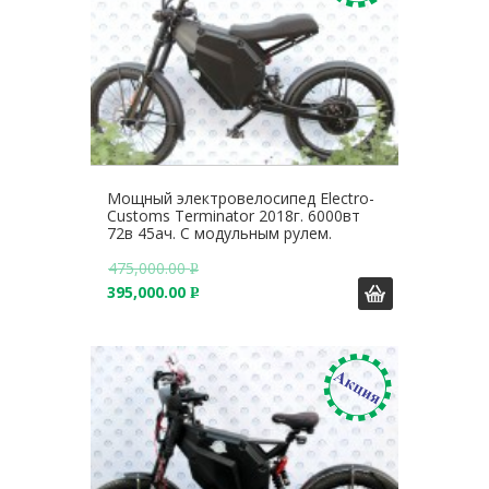
Мощный электровелосипед Electro-
Customs Terminator 2018г. 6000вт
72в 45ач. С модульным рулем.
475,000.00
Р
395,000.00
У
Р
Б
У
.
Б
.