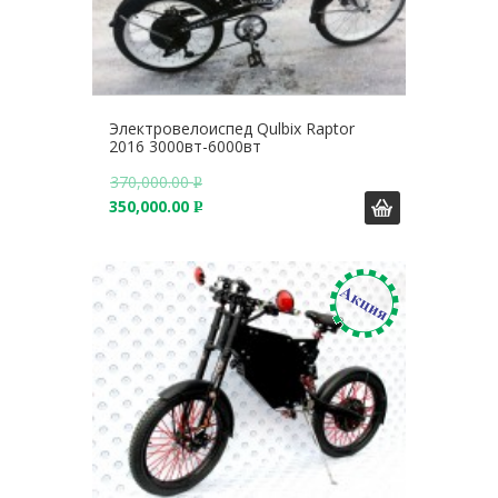
Электровелоиспед Qulbix Raptor
2016 3000вт-6000вт
370,000.00
Р
350,000.00
У
Р
Б
У
.
Б
.