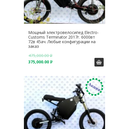
Мощный электровелосипед Electro-
Customs Terminator 2017г. 6000вт
72в 45ач. Любые конфигурации на
заказ
475,000.00
Р
375,000.00
У
Р
Б
У
.
Б
.