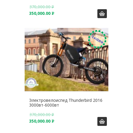
370,000.00
Р
350,000.00
У
Р
Б
У
.
Б
.
Электровелоиспед Thunderbird 2016
3000вт-6000вт
370,000.00
Р
350,000.00
У
Р
Б
У