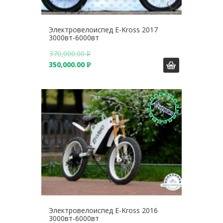
Электровелоиспед E-Kross 2017
3000вт-6000вт
370,000.00
Р
350,000.00
У
Р
Б
У
.
Б
.
Электровелоиспед E-Kross 2016
3000вт-6000вт