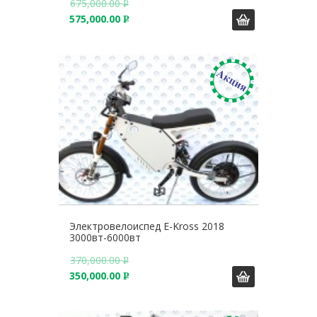
675,000.00
Р
575,000.00
У
Р
Б
У
.
Б
.
Электровелоиспед E-Kross 2018
3000вт-6000вт
370,000.00
Р
350,000.00
У
Р
Б
У
.
Б