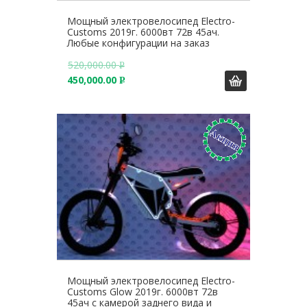
Мощный электровелосипед Electro-
Customs 2019г. 6000вт 72в 45ач.
Любые конфигурации на заказ
520,000.00
Р
450,000.00
У
Р
Б
У
.
Б
.
Мощный электровелосипед Electro-
Customs Glow 2019г. 6000вт 72в
45ач с камерой заднего вида и