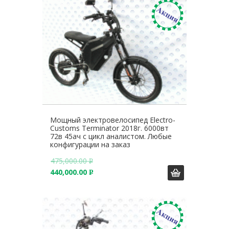
.
Мощный электровелосипед Electro-
Customs Terminator 2018г. 6000вт
72в 45ач с цикл аналистом. Любые
конфигурации на заказ
475,000.00
Р
440,000.00
У
Р
Б
У
.
Б
.