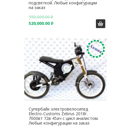
подсветкой. Любые конфигурации
на заказ
550,000.00
Р
520,000.00
У
Р
Б
У
.
Б
.
Супербайк электровелосипед
Electro-Customs Zebrus 2018г.
7000вт 72в 45ач с цикл аналистом.
Любые конфигурации на заказ