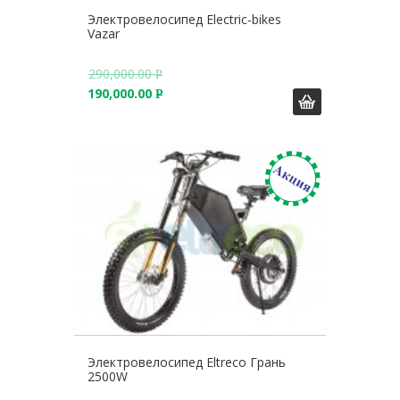
Электровелосипед Electric-bikes
Vazar
290,000.00
Р
190,000.00
У
Р
Б
У
.
Б
.
Электровелосипед Eltreco Грань
2500W