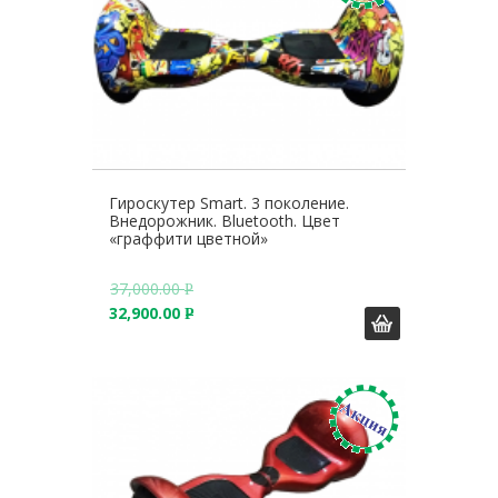
Гироскутер Smart. 3 поколение.
Внедорожник. Bluetooth. Цвет
«граффити цветной»
37,000.00
Р
32,900.00
У
Р
Б
У
.
Б
.