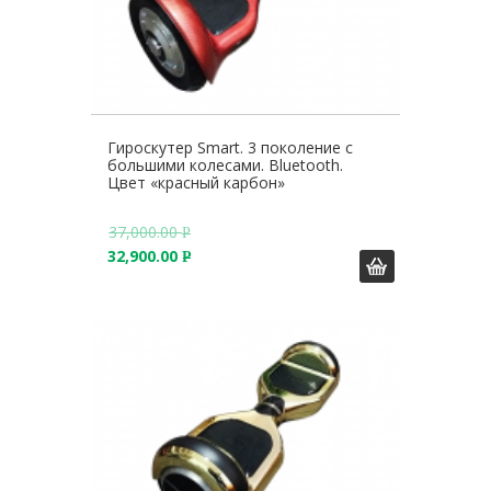
Гироскутер Smart. 3 поколение с
большими колесами. Bluetooth.
Цвет «красный карбон»
37,000.00
Р
32,900.00
У
Р
Б
У
.
Б
.