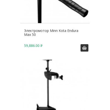
Электромотор Minn Kota Endura
Max 50
59,886.00
Р
У
Б
.