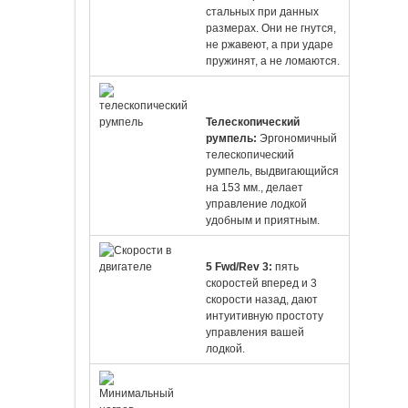
стальных при данных
размерах. Они не гнутся,
не ржавеют, а при ударе
пружинят, а не ломаются.
Телескопический
румпель:
Эргономичный
телескопический
румпель, выдвигающийся
на 153 мм., делает
управление лодкой
удобным и приятным.
5 Fwd/Rev 3:
пять
скоростей вперед и 3
скорости назад, дают
интуитивную простоту
управления вашей
лодкой.