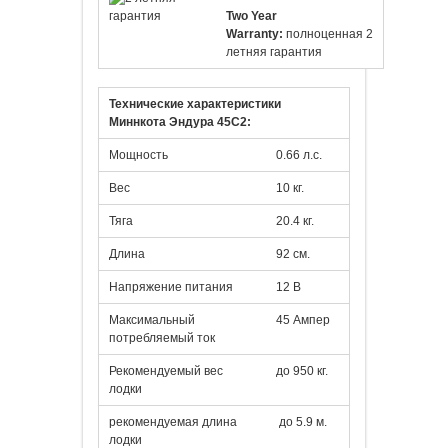
Two Year
Warranty:
полноценная 2
летняя гарантия
Технические характеристики
Миннкота
Эндура 45C2:
Мощность
0.66 л.с.
Вес
10 кг.
Тяга
20.4 кг.
Длина
92 см.
Напряжение питания
12 В
Максимальный
45 Ампер
потребляемый ток
Рекомендуемый вес
до 950 кг.
лодки
рекомендуемая длина
до 5.9 м.
лодки