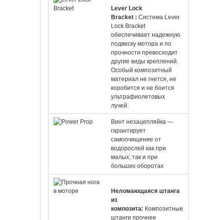
Lever Lock
Bracket
:
Система Lever
Lock Bracket
обеспечивает надежную
подвеску мотора и по
прочности превосходит
другие виды креплений.
Особый композитный
материал не гнется, не
коробится и не боится
ультрафиолетовых
лучей.
Винт незацепляйка —
гарантирует
самоочищение от
водорослей как при
малых, так и при
больших оборотах
Неломающаяся штанга
из
композита
:
Композитные
штанги прочнее