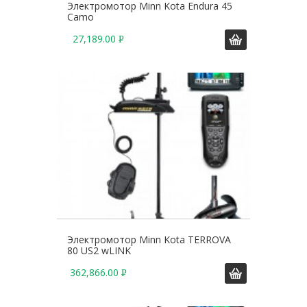
Электромотор Minn Kota Endura 45
Camo
27,189.00
Р
У
Б
.
Электромотор Minn Kota TERROVA
80 US2 wLINK
362,866.00
Р
У
Б