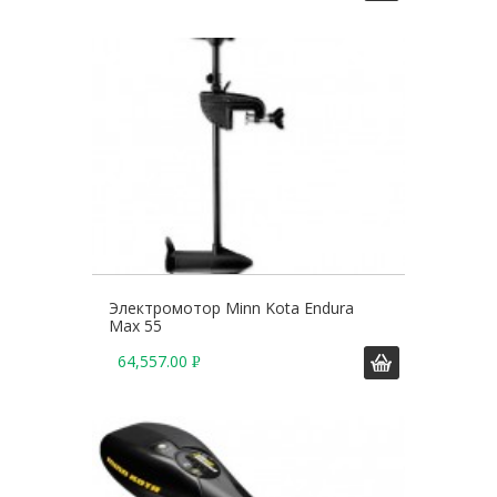
У
Б
.
Электромотор Minn Kota Endura
Max 55
64,557.00
Р
У
Б
.