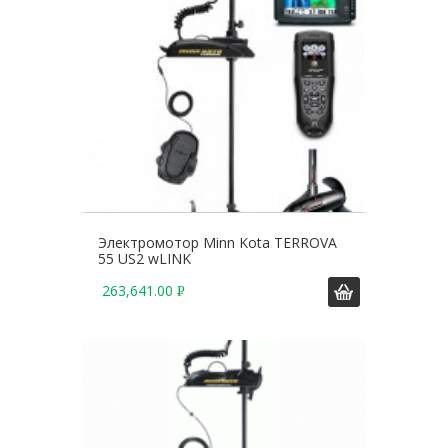
.
Электромотор Minn Kota TERROVA
55 US2 wLINK
263,641.00
Р
У
Б
.