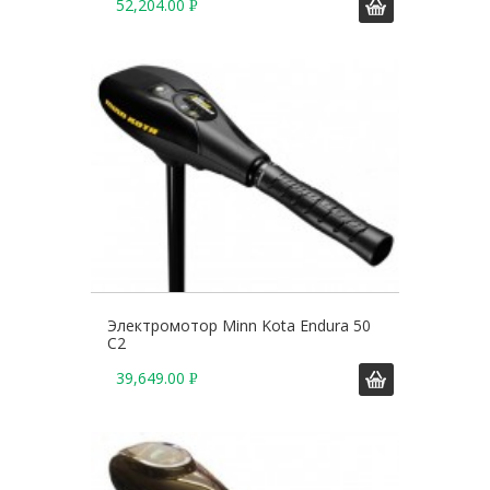
52,204.00
Р
У
Б
.
Электромотор Minn Kota Endura 50
C2
39,649.00
Р
У
Б
.