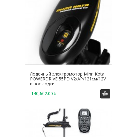
.
Лодочный электромотор Minn Kota
POWERDRIVE 55PD V2/AP/121см/12V
в нос лодки
140,602.00
Р
У
Б
.