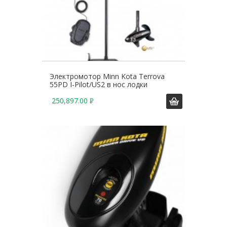
Электромотор Minn Kota Terrova
55PD I-Pilot/US2 в нос лодки
250,897.00
Р
У
Б
.