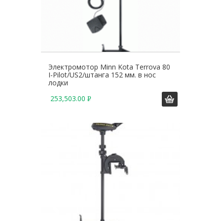
Электромотор Minn Kota Terrova 80
I-Pilot/US2/штанга 152 мм. в нос
лодки
253,503.00
Р
У
Б
.