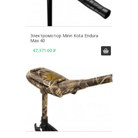
Электромотор Minn Kota Endura
Max 40
47,371.00
Р
У
Б
.