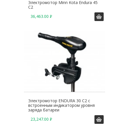
Электромотор Minn Kota Endura 45
C2
36,463.00
Р
У
Б
.
Электромотор ENDURA 30 C2 с
встроенным индикатором уровня
заряда батареи
23,247.00
Р
У