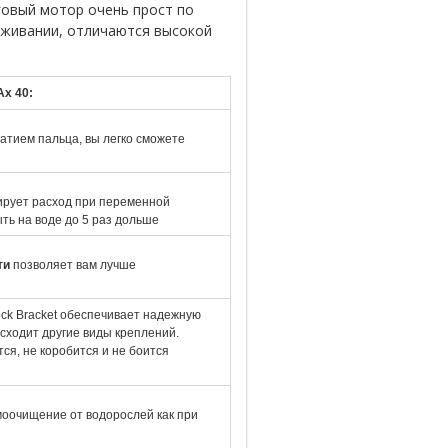
нговый мотор очень прост по
уживании, отличаются высокой
Ax 40:
тием пальца, вы легко сможете
ирует расход при переменной
ть на воде до 5 раз дольше
ти
позволяет вам лучше
ock Bracket обеспечивает надежную
сходит другие виды креплений.
ся, не коробится и не боится
моочищение от водорослей как при