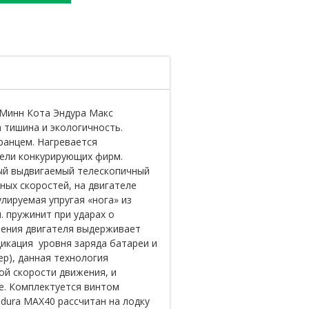
 Минн Кота Эндура Макс
а тишина и экологичность.
ранцем. Нагревается
ели конкурирующих фирм.
ный выдвигаемый телескопичный
ных скоростей, на двигателе
лируемая упругая «нога» из
. пружинит при ударах о
ления двигателя выдерживает
дикация уровня заряда батареи и
ер), данная технология
ой скорости движения, и
е. Комплектуется винтом
ndura MAX40 рассчитан на лодку