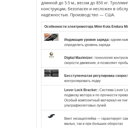
длинной до 5.5 м., весом до 850 кг. Тролли
конструкции, безопасен и несложен в обсл
надёжностью. Производство — США.
Особенности электромотора Minn Kota Endura M
Индикация уровня заряда:
одним нажа
определить уровень заряда
Digital Maximizer:
технология контрол
скорости движения, и позволяет пробы
Бесступенчатая регулировка скорос
контролировать лодку
Lever Lock Bracket
:
Система Lever L
подвеску мотора и по прочности прево
Особый композитный материал не гнет
ультрафиолетовых лучей.
Винт незацепляйка — гарантирует са
малых, так и при больших оборотах