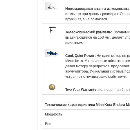
Неломающаяся штанга из композита
стальных при данных размерах. Они не
пружинят, а не ломаются.
Телескопический румпель:
Эргономи
выдвигающийся на 153 мм., делает уп
приятным.
Cool, Quiet Power:
Ни один мотор не р
Минн Кота. Увеличенные обмотки и ко
давая мотору перегреться, продлевая 
аккумулятора. Уникальная система п
устраняет отпугивающие рыбу звуки.
Two Year Warranty:
полноценная 2 лет
Технические характеристики Minn Kota Endura M
Мощность
Вес