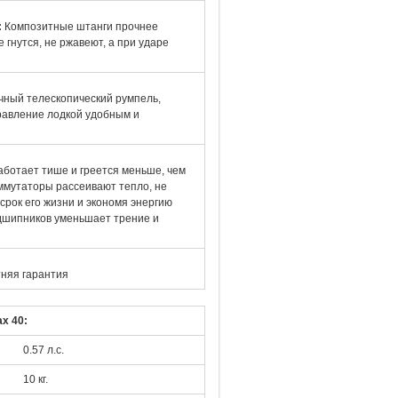
:
Композитные штанги прочнее
 гнутся, не ржавеют, а при ударе
чный телескопический румпель,
равление лодкой удобным и
аботает тише и греется меньше, чем
ммутаторы рассеивают тепло, не
срок его жизни и экономя энергию
одшипников уменьшает трение и
няя гарантия
ax 40
:
0.57 л.с.
10 кг.