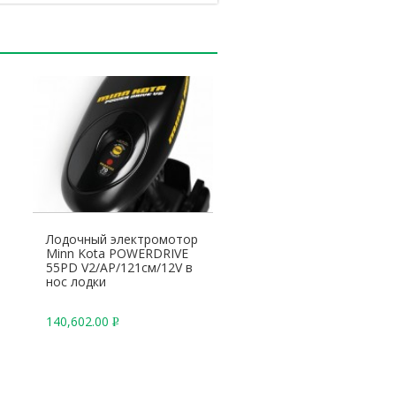
Лодочный электромотор
Minn Kota POWERDRIVE
55PD V2/AP/121см/12V в
нос лодки
140,602.00
Р
У
Б
.