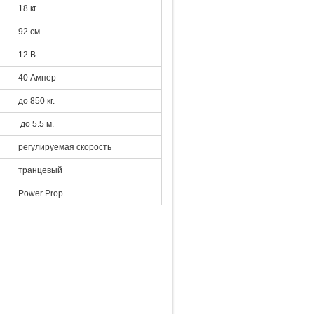
18 кг.
92 см.
12 В
40 Ампер
до 850 кг.
до 5.5 м.
регулируемая скорость
транцевый
Power Prop