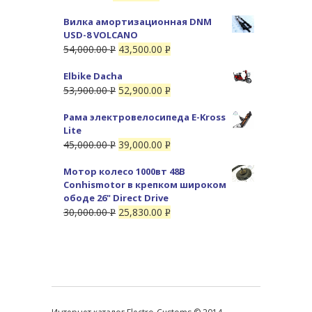
УБ.
УБ.
Вилка амортизационная DNM
USD-8 VOLCANO
54,000.00
43,500.00
Р
Р
УБ.
УБ.
Elbike Dacha
53,900.00
52,900.00
Р
Р
УБ.
УБ.
Рама электровелосипеда E-Kross
Lite
45,000.00
39,000.00
Р
Р
УБ.
УБ.
Мотор колесо 1000вт 48В
Conhismotor в крепком широком
ободе 26" Direct Drive
30,000.00
25,830.00
Р
Р
УБ.
УБ.