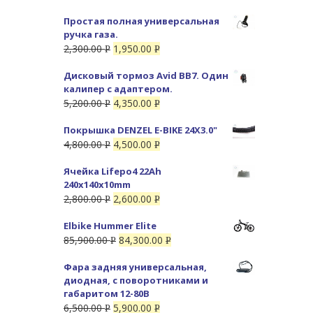
Простая полная универсальная
ручка газа.
2,300.00
1,950.00
Р
Р
УБ.
УБ.
Дисковый тормоз Avid BB7. Один
калипер с адаптером.
5,200.00
4,350.00
Р
Р
УБ.
УБ.
Покрышка DENZEL E-BIKE 24X3.0"
4,800.00
4,500.00
Р
Р
УБ.
УБ.
Ячейка Lifepo4 22Ah
240x140x10mm
2,800.00
2,600.00
Р
Р
УБ.
УБ.
Elbike Hummer Elite
85,900.00
84,300.00
Р
Р
УБ.
УБ.
Фара задняя универсальная,
диодная, с поворотниками и
габаритом 12-80В
6,500.00
5,900.00
Р
Р