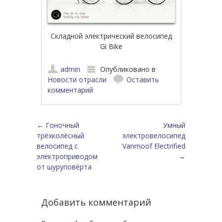
Складной электрический велосипед
Gi Bike
admin
Опубликовано в
Новости отрасли
Оставить
комментарий
Навигация по записям
←
Гоночный
Умный
трёхколёсный
электровелосипед
велосипед с
Vanmoof Electrified
электроприводом
→
от шуруповёрта
Добавить комментарий