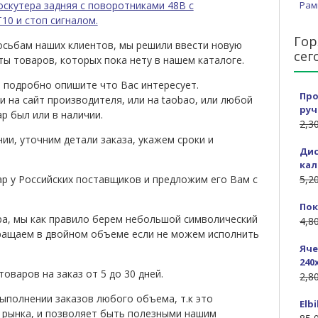
Рам
Гор
сьбам наших клиентов, мы решили ввести новую
сег
ты товаров, которых пока нету в нашем каталоге.
 подробно опишите что Вас интересует.
Про
 на сайт производителя, или на taobao, или любой
руч
ар был или в наличии.
2,3
ии, уточним детали заказа, укажем сроки и
Дис
кал
р у Российских поставщиков и предложим его Вам с
5,2
Пок
ра, мы как правило берем небольшой символический
4,8
ращаем в двойном объеме если не можем исполнить
Яче
240
оваров на заказ от 5 до 30 дней.
2,8
ыполнении заказов любого объема, т.к это
Elb
 рынка, и позволяет быть полезными нашим