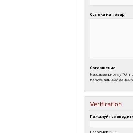
Ссылка на товар
Соглашение
Нажимая кнопку "Отпр
персональных данны
Verification
Пожалуйтса введит
Например "11".