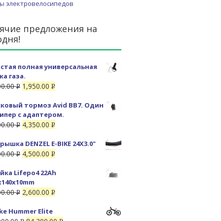
ы электровелосипедов
ячие предложения на
одня!
стая полная универсальная
ка газа.
00.00
1,950.00
Р
Р
УБ.
УБ.
ковый тормоз Avid BB7. Один
ипер с адаптером.
00.00
4,350.00
Р
Р
УБ.
УБ.
рышка DENZEL E-BIKE 24X3.0"
00.00
4,500.00
Р
Р
УБ.
УБ.
йка Lifepo4 22Ah
x140x10mm
00.00
2,600.00
Р
Р
УБ.
УБ.
ike Hummer Elite