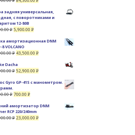
900.00
84,300.00
Р
Р
УБ.
УБ.
а задняя универсальная,
дная, с поворотниками и
аритом 12-80В
00.00
5,900.00
Р
Р
УБ.
УБ.
ка амортизационная DNM
-8 VOLCANO
000.00
43,500.00
Р
Р
УБ.
УБ.
ike Dacha
900.00
52,900.00
Р
Р
УБ.
УБ.
ос Gyro GP-41S с манометром.
грамм.
00.00
700.00
Р
Р
УБ.
УБ.
ний амортизатор DNM
ner RCP 220/240mm
000.00
23,000.00
Р
Р
УБ.
УБ.