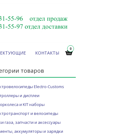
0
ЛЕКТУЮЩИЕ
КОНТАКТЫ
егории товаров
ктровелосипеды Electro-Customs
троллеры и дисплеи
орколеса и KIT наборы
ктротранспорт и велосипеды
ки газа, запчасти и аксессуары
менты, аккумуляторы и зарядки