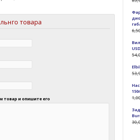
85,
Фар
дио
льнго товара
габ
6,5
Вил
USD
54,
Elb
53,
Нас
150
1,0
 товар и опишите его
Зад
Bur
30,