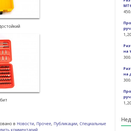
Раз
MT6
450
Про
одостойкий
руч
1,2
Раз
на 
300
Раз
на 
300
Про
руч
 бит
1,2
Нед
овано в
Новости
,
Прочее
,
Публикации
,
Специальные
вить комментарий