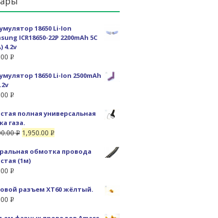
вары
умулятор 18650 Li-Ion
sung ICR18650-22P 2200mAh 5C
) 4.2v
.00
Р
УБ.
умулятор 18650 Li-Ion 2500mAh
.2v
.00
Р
УБ.
стая полная универсальная
ка газа.
00.00
1,950.00
Р
Р
УБ.
УБ.
ральная обмотка провода
стая (1м)
.00
Р
УБ.
овой разъем XT60 жёлтый.
.00
Р
УБ.