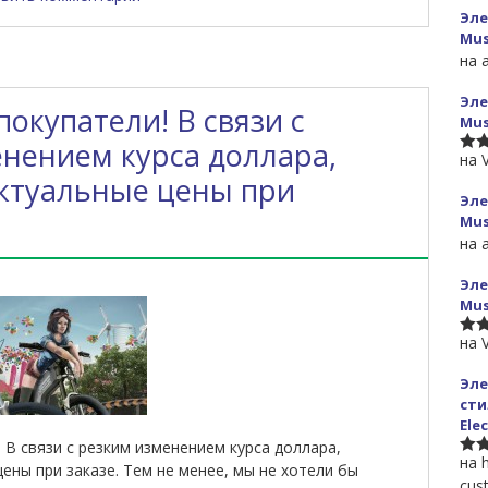
Эле
Mus
на 
Эле
окупатели! В связи с
Mus
нением курса доллара,
на 
5
из
актуальные цены при
Эле
Mus
на 
Эле
Mus
на 
3
из
Эле
сти
Ele
В связи с резким изменением курса доллара,
на h
5
из
ены при заказе. Тем не менее, мы не хотели бы
cus