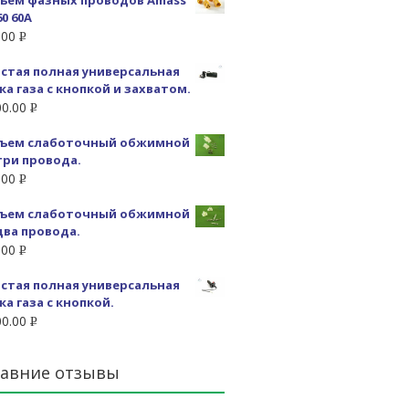
ъем фазных проводов Amass
0 60А
.00
Р
УБ.
стая полная универсальная
ка газа с кнопкой и захватом.
00.00
Р
УБ.
ъем слаботочный обжимной
три провода.
.00
Р
УБ.
ъем слаботочный обжимной
два провода.
.00
Р
УБ.
стая полная универсальная
ка газа с кнопкой.
00.00
Р
УБ.
авние отзывы