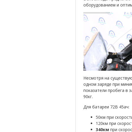
оборудованием и опти
Несмотря на существую
одном заряде при мини
показатели пробега в 
90кг.
Для батареи 72В 45ач:
50км при скорост
120км при скорос
340км
при скорос