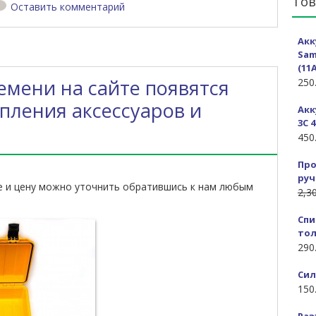
То
Оставить комментарий
Акк
Sam
(11A
емени на сайте появятся
250
пления аксессуаров и
Акк
3C 4
450
Про
руч
ие и цену можно уточнить обратившись к нам любым
2,3
Спи
тол
290
Сил
150