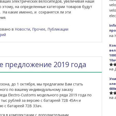
 ваших электрических велосипедов, увеличивая наши
velo
о этому, на определенные категории товаров будут
velo
 На какие именно, и сохранятся ли эти
ele
емя.
Inf
овано в
Новости
,
Прочее
,
Публикации
пр
рий
на 
Ком
вел
100
10а
е предложение 2019 года
на 
5
из
Уни
эле
езона, до 1 октября, мы предлагаем Вам стать
600
ного по вашему индивидуальному заказу
еда Electro-Customs модельного ряда 2019 года по
на 
5
из
тыс рублей за версию с батареей 72В 45Ач и
ю с батареей 72В 33ач.
ся в комплектации с дополнительным