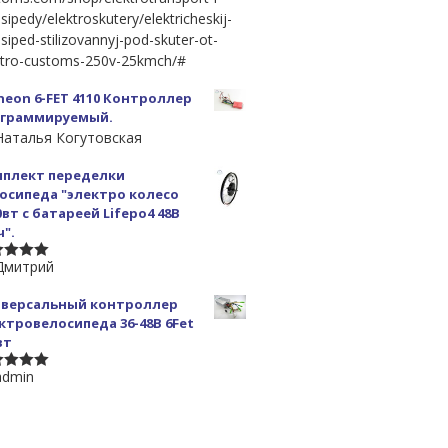
sipedy/elektroskutery/elektricheskij-
siped-stilizovannyj-pod-skuter-ot-
ctro-customs-250v-25kmch/#
ineon 6-FET 4110 Контроллер
ограммируемый.
Наталья Когутовская
плект переделки
осипеда "электро колесо
0вт с батареей Lifepo4 48В
ч".
Дмитрий
 5
версальный контроллер
ктровелосипеда 36-48В 6Fet
вт
admin
 5