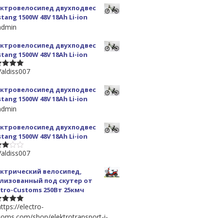
ктровелосипед двухподвес
tang 1500W 48V 18Ah Li-ion
admin
ктровелосипед двухподвес
tang 1500W 48V 18Ah Li-ion
Valdiss007
 5
ктровелосипед двухподвес
tang 1500W 48V 18Ah Li-ion
admin
ктровелосипед двухподвес
tang 1500W 48V 18Ah Li-ion
Valdiss007
 5
ктрический велосипед,
лизованный под скутер от
ctro-Customs 250Вт 25кмч
ttps://electro-
 5
toms.com/shop/elektrotransport-i-