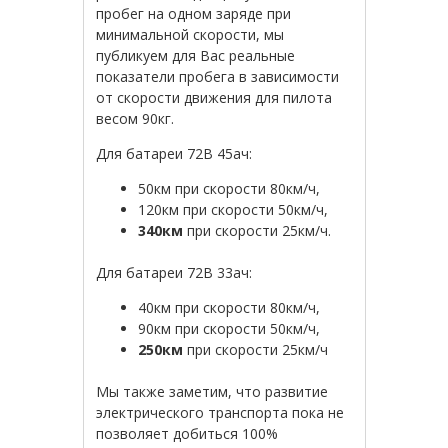
пробег на одном заряде при
минимальной скорости, мы
публикуем для Вас реальные
показатели пробега в зависимости
от скорости движения для пилота
весом 90кг.
Для батареи 72В 45ач:
50км при скорости 80км/ч,
120км при скорости 50км/ч,
340км
при скорости 25км/ч.
Для батареи 72В 33ач:
40км при скорости 80км/ч,
90км при скорости 50км/ч,
250км
при скорости 25км/ч
Мы также заметим, что развитие
электрического транспорта пока не
позволяет добиться 100%