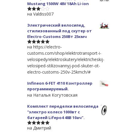
Mustang 1500W 48V 18Ah Li-ion
на Valdiss007
3
из 5
Электрический велосипед,
стилизованный под скутер от
Electro-Customs 250Вт 25кмч
на https://electro-
5
из 5
customs.com/shop/elektrotransport-i-
velosipedy/elektroskutery/elektricheskij-
velosiped-stilizovannyj-pod-skuter-ot-
electro-customs-250v-25kmch/#
Infineon 6-FET 4110 Контроллер
программируемый.
на Наталья Когутовская
Комплект переделки велосипеда
"электро колесо 1000вт с
батареей Lifepo4 48В 10ач".
на Дмитрий
5
из 5