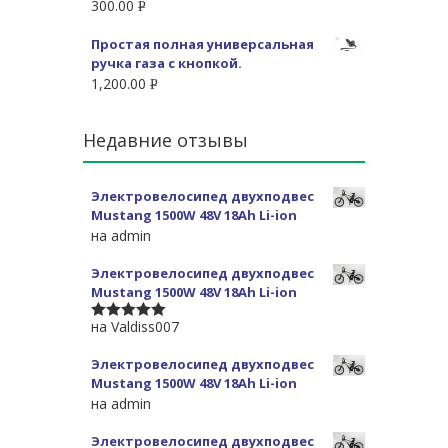
300.00
Р
УБ.
Простая полная универсальная
ручка газа с кнопкой.
1,200.00
Р
УБ.
Недавние отзывы
Электровелосипед двухподвес
Mustang 1500W 48V 18Ah Li-ion
на admin
Электровелосипед двухподвес
Mustang 1500W 48V 18Ah Li-ion
на Valdiss007
5
из 5
Электровелосипед двухподвес
Mustang 1500W 48V 18Ah Li-ion
на admin
Электровелосипед двухподвес