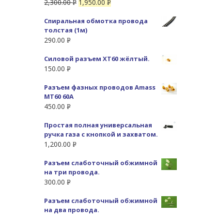
2,300.00
1,950.00
Р
Р
УБ.
УБ.
Спиральная обмотка провода
толстая (1м)
290.00
Р
УБ.
Силовой разъем XT60 жёлтый.
150.00
Р
УБ.
Разъем фазных проводов Amass
MT60 60А
450.00
Р
УБ.
Простая полная универсальная
ручка газа с кнопкой и захватом.
1,200.00
Р
УБ.
Разъем слаботочный обжимной
на три провода.
300.00
Р
УБ.
Разъем слаботочный обжимной
на два провода.