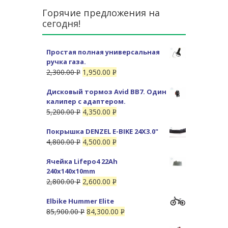
Горячие предложения на
сегодня!
Простая полная универсальная
ручка газа.
2,300.00
1,950.00
Р
Р
УБ.
УБ.
Дисковый тормоз Avid BB7. Один
калипер с адаптером.
5,200.00
4,350.00
Р
Р
УБ.
УБ.
Покрышка DENZEL E-BIKE 24X3.0"
4,800.00
4,500.00
Р
Р
УБ.
УБ.
Ячейка Lifepo4 22Ah
240x140x10mm
2,800.00
2,600.00
Р
Р
УБ.
УБ.
Elbike Hummer Elite
85,900.00
84,300.00
Р
Р
УБ.
УБ.