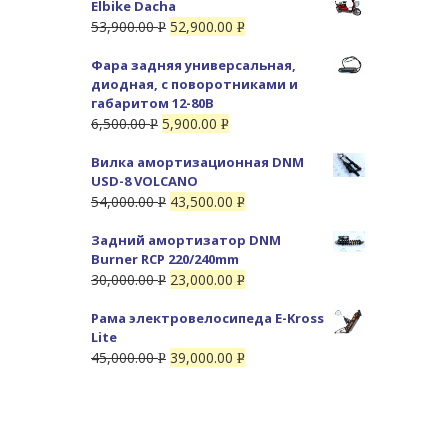
Elbike Dacha
53,900.00
52,900.00
Р
Р
УБ.
УБ.
Фара задняя универсальная,
диодная, с поворотниками и
габаритом 12-80В
6,500.00
5,900.00
Р
Р
УБ.
УБ.
Вилка амортизационная DNM
USD-8 VOLCANO
54,000.00
43,500.00
Р
Р
УБ.
УБ.
Задний амортизатор DNM
Burner RCP 220/240mm
30,000.00
23,000.00
Р
Р
УБ.
УБ.
Рама электровелосипеда E-Kross
Lite
45,000.00
39,000.00
Р
Р
УБ.
УБ.