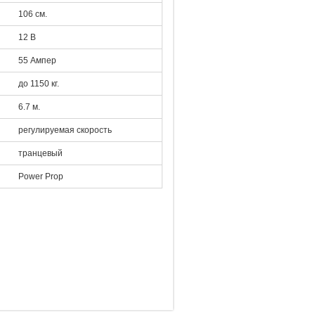
106 см.
12 В
55 Ампер
до 1150 кг.
6.7 м.
регулируемая скорость
транцевый
Power Prop