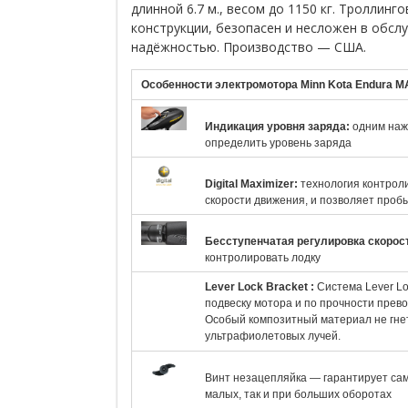
длинной 6.7 м., весом до 1150 кг. Троллин
конструкции, безопасен и несложен в обсл
надёжностью. Производство — США.
Особенности электромотора Minn Kota Endura M
Индикация уровня заряда:
одним нажа
определить уровень заряда
Digital Maximizer:
технология контрол
скорости движения, и позволяет пробы
Бесступенчатая регулировка скорос
контролировать лодку
Lever Lock Bracket
:
Система Lever L
подвеску мотора и по прочности прево
Особый композитный материал не гнет
ультрафиолетовых лучей.
Винт незацепляйка — гарантирует са
малых, так и при больших оборотах