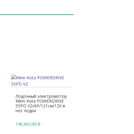
Лодочный электромотор
Minn Kota POWERDRIVE
55PD V2/AP/121см/12V в
нос лодки
140,602.00
Р
У