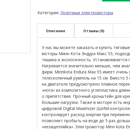
Категория:
Лодочные электромоторы
Описание
Отзывы (0)
У нас вы можете заказать и купить тяговы
моторы Минн Кота Эндура Макс 55,
подходя
тишина и экологичность. Устанавливается 
Нагревается значительно меньше, чем ана
фирм. Minnkota Endura Max 55 имеет очень
телескопичный румпель на 15 см. Вместо 5
на двигателе предусмотрено плавное перек
«нога» из композитного углепластика длинн
о припятствие. Прочный кронштейн для кр
большие нагрузки. Также в моторе есть ин
цифровой Digital Maximizer (ШИМ-контролл
контролирует расход энергии при переменн
позволяет пробыть на воде до 5 раз дольш
«незацепляйка». Электромотор Minn kota E