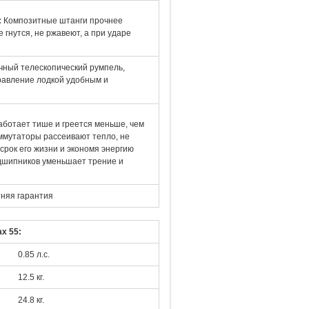
:
Композитные штанги прочнее
 гнутся, не ржавеют, а при ударе
чный телескопический румпель,
равление лодкой удобным и
аботает тише и греется меньше, чем
ммутаторы рассеивают тепло, не
срок его жизни и экономя энергию
одшипников уменьшает трение и
няя гарантия
ax 55
:
0.85 л.с.
12.5 кг.
24.8 кг.