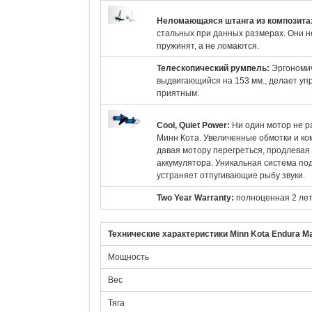
Неломающаяся штанга из композита
стальных при данных размерах. Они не
пружинят, а не ломаются.
Телескопический румпель:
Эргономи
выдвигающийся на 153 мм., делает уп
приятным.
Cool, Quiet Power:
Ни один мотор не р
Минн Кота. Увеличенные обмотки и ко
давая мотору перегреться, продлевая 
аккумулятора. Уникальная система п
устраняет отпугивающие рыбу звуки.
Two Year Warranty:
полноценная 2 лет
Технические характеристики Minn Kota Endura M
Мощность
Вес
Тяга