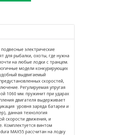
е подвесные электрические
т для рыбалки, охоты, где нужна
почти на любые лодки с транцем.
логичные модели конкурирующих
 удобный выдвигаемый
 предустановленных скоростей,
лючение. Регулируемая упругая
ой 1060 мм. пружинит при ударах
епления двигателя выдерживает
дикация уровня заряда батареи и
ер), данная технология
ой скорости движения, и
е. Комплектуется винтом
ndura MAX55 рассчитан на лодку