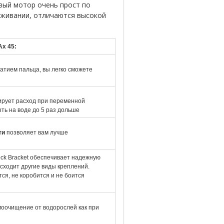
говый мотор очень прост по
уживании, отличаются высокой
Ax 45:
тием пальца, вы легко сможете
ирует расход при переменной
ть на воде до 5 раз дольше
ти
позволяет вам лучше
ock Bracket обеспечивает надежную
сходит другие виды креплений.
ся, не коробится и не боится
моочищение от водорослей как при