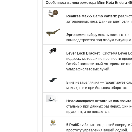
Особенности электромотора Minn Kota Endura 4
Realtree Max-5 Camo Pattern:
реалист
затопленных мест. Данный цвет отлич
Эргономичный румпель
может отклон
вам подстроится под любую ситуацию 
Lever Lock Bracket
:
Система Lever L
подвеску мотора и по прочности прево
Особый композитный материал не гнет
ультрафиолетовых лучей.
Винт незацепляйка — гарантирует са
малых, так и при больших оборотах
Неломающаяся штанга из композита
стальных при данных размерах. Они не
пружинят, а не ломаются.
5 Fwd/Rev 3:
пять скоростей вперед и 
простоту управления вашей лодкой.