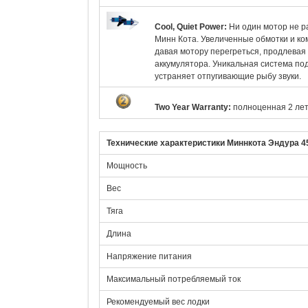
Cool, Quiet Power:
Ни один мотор не р
Минн Кота. Увеличенные обмотки и ко
давая мотору перегреться, продлевая 
аккумулятора. Уникальная система п
устраняет отпугивающие рыбу звуки.
Two Year Warranty:
полноценная 2 лет
Технические характеристики Миннкота
Эндура 4
Мощность
Вес
Тяга
Длина
Напряжение питания
Максимальный потребляемый ток
Рекомендуемый вес лодки