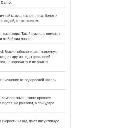
5 Camo:
ичный камуфляж для леса, болот и
но подойдет охотникам.
яться вверх. Такой румпель поможет
и любой вид ловли.
ock Bracket обеспечивает надежную
сходит другие виды креплений.
ся, не коробится и не боится
моочищение от водорослей как при
:
Композитные штанги прочнее
 гнутся, не ржавеют, а при ударе
3 скорости назад, дают интуитивную