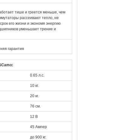
аботает тише и греется меньше, чем
ммутаторы рассеивают тепло, не
срок его жизни и экономя энергию
одшипников уменьшает трение и
няя гарантия
5Camo:
0.65 л.с.
10 кг.
20 кг.
76 см.
12 В
45 Ампер
до 900 кг.