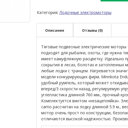
Категория:
Лодочные электромоторы
Описание
Отзывы (0)
Тяговые подвесные электрические моторы
подходят для рыбалки, охоты, где нужна т
имеет камуфляжную расцветку. Идеально п
сокрытия в лесах, болотах и затопленных м
любые лодки с транцем. Нагревается знач
модели конкурирующих фирм. Minnkota End
удобный румпель, который может откидыват
вперед/3 скорости назад, регулируемую упр
углепластика длинной 760 мм., прочный кро
Комплектуется винтом «незацепляйка». Эле
camo рассчитан на лодку длинной 5.9 м., ве
мотор очень прост по конструкции, безопа
отличаются высокой надёжностью. Произв