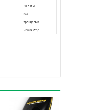
до 5.9 м.
5/3
транцевый
Power Prop