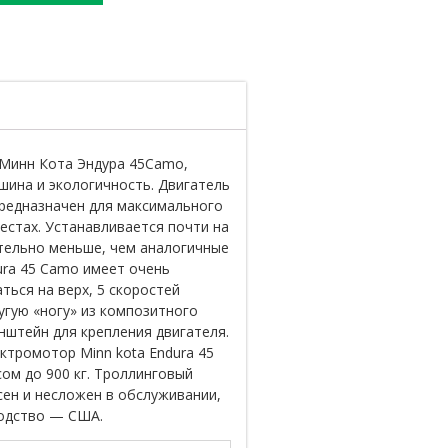
 Минн Кота Эндура 45Camo,
ишина и экологичность. Двигатель
редназначен для максимального
естах. Устанавливается почти на
ительно меньше, чем аналогичные
ura 45 Camo имеет очень
ься на верх, 5 скоростей
угую «ногу» из композитного
нштейн для крепления двигателя.
ктромотор Minn kota Endura 45
сом до 900 кг. Троллинговый
сен и несложен в обслуживании,
одство — США.