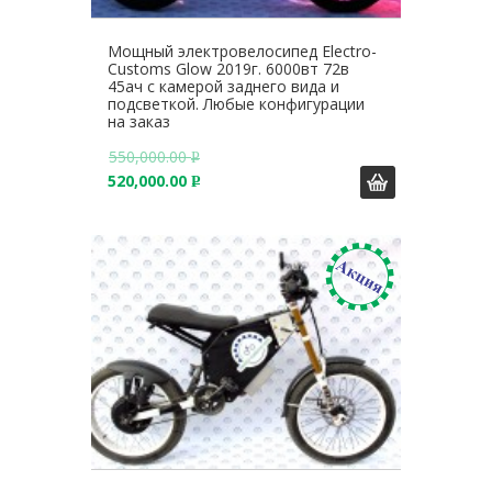
Мощный электровелосипед Electro-
Customs Glow 2019г. 6000вт 72в
45ач с камерой заднего вида и
подсветкой. Любые конфигурации
на заказ
550,000.00
Р
520,000.00
У
Р
Б
У
.
Б
.