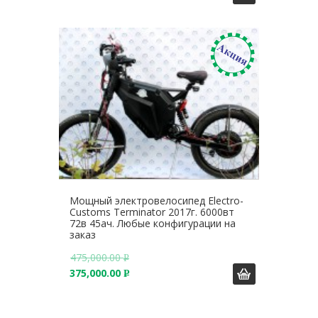
Б
У
.
Б
.
Мощный электровелосипед Electro-
Customs Terminator 2017г. 6000вт
72в 45ач. Любые конфигурации на
заказ
475,000.00
Р
375,000.00
У
Р
Б
У
.
Б