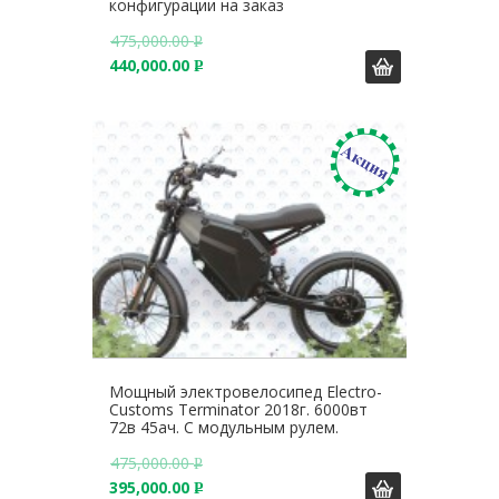
конфигурации на заказ
475,000.00
Р
440,000.00
У
Р
Б
У
.
Б
.
Мощный электровелосипед Electro-
Customs Terminator 2018г. 6000вт
72в 45ач. С модульным рулем.
475,000.00
Р
395,000.00
У
Р