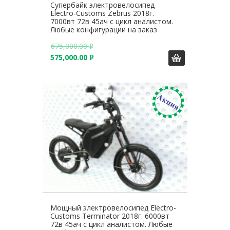
Супербайк электровелосипед
Electro-Customs Zebrus 2018г.
7000вт 72в 45ач с цикл аналистом.
Любые конфигурации на заказ
675,000.00
Р
575,000.00
У
Р
Б
У
.
Б
.
Мощный электровелосипед Electro-
Customs Terminator 2018г. 6000вт
72в 45ач с цикл аналистом. Любые