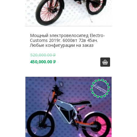
Мощный электровелосипед Electro-
Customs 2019г. 6000вт 72в 45ач.
Любые конфигурации на заказ
520,000.00
Р
450,000.00
У
Р
Б
У
.
Б
.